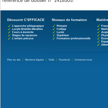
référence de dossier n° 1418505.
Découvrir C’EFFICACE
Niveaux de formation
Matièr
L’approche pédagogique
Primaire
Franç
Lucyle Bridelle-Merafina
Collège
Math
Cours à domicile
Lycée
Angl
Stages de vacances
Supérieur
Phys
L'enfant précoce
Formation professionnelle
Écon
Espa
Alle
Plan du site
|
Mentions légales
|
Tarifs
|
Facebook
|
Contactez-nous