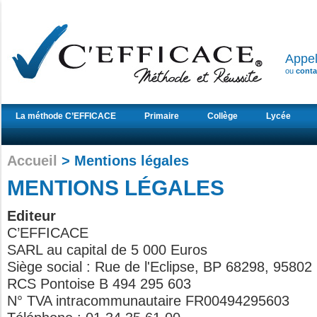
Appe
ou
conta
La méthode C’EFFICACE
Primaire
Collège
Lycée
Accueil
> Mentions légales
MENTIONS LÉGALES
Editeur
C’EFFICACE
SARL au capital de 5 000 Euros
Siège social : Rue de l'Eclipse, BP 68298, 95802
RCS Pontoise B 494 295 603
N° TVA intracommunautaire FR00494295603