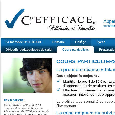
Appe
ou
conta
La méthode C’EFFICACE
Primaire
Collège
Lycée
Objectifs pédagogiques de suivi
Cours particuliers
Préparatio
COURS PARTICULIER
La première séance « bilan
Deux objectifs majeurs :
Identifier le profil de l’élève (E
d’apprendre et de restituer les 
Effectuer un premier travail ave
mesurer l’intérêt de notre appro
Ils en parlent...
Le profil et la personnalité de votr
« Les devoirs étaient souvent
l’intervenant.
sources de conflits à la maison.
L’intervention de C’Efficace a permis
La mise en place du suivi 
de rétablir une harmonie et d’apaiser