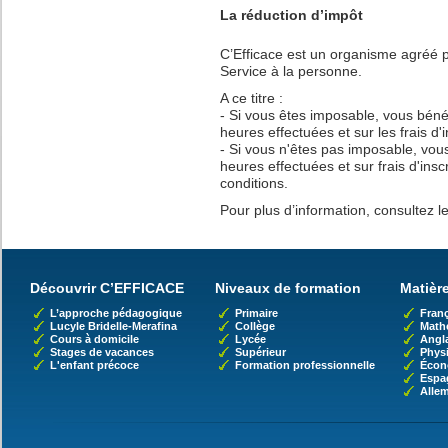
La réduction d’impôt
C’Efficace est un organisme agréé 
Service à la personne.
A ce titre :
- Si vous êtes imposable, vous béné
heures effectuées et sur les frais d'i
- Si vous n'êtes pas imposable, vous
heures effectuées et sur frais d'insc
conditions.
Pour plus d’information, consultez l
Découvrir C’EFFICACE
Niveaux de formation
Matièr
L’approche pédagogique
Primaire
Franç
Lucyle Bridelle-Merafina
Collège
Math
Cours à domicile
Lycée
Angl
Stages de vacances
Supérieur
Phys
L'enfant précoce
Formation professionnelle
Écon
Espa
Alle