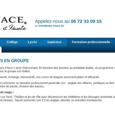
Appelez-nous au
06 72 33 09 15
ou
contactez-nous ici
Collège
Lycée
Supérieur
Formation professionnelle
S EN GROUPE
ace à face » avec l’intervenant. En fonction des besoins au préalable établis, un programme 
ur le groupe est réalisé.
arole, échange, interactivité, nos cours de langues associent plaisir et efficacité.
t concerner un domaine professionnel particulier (ex : anglais des affaires, juridique) ou être
prise de parole, révision des bases).
de stage :
 sur l’oral : Théâtre et jeu de rôle pour désamorcer les inhibitions et les blocages éventuels a
out niveau) : Savoir présenter son CV en anglais, aborder un entretien d’embauche.