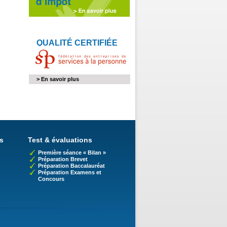
QUALITÉ CERTIFIÉE
> En savoir plus
s
Test & évaluations
Première séance « Bilan »
Préparation Brevet
Préparation Baccalauréat
Préparation Examens et
Concours