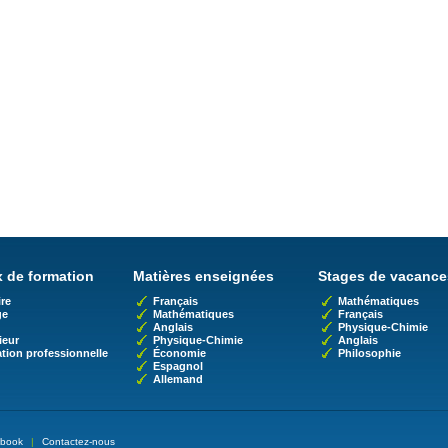
 de formation
Matières enseignées
Stages de vacance
re
Français
Mathématiques
ge
Mathématiques
Français
Anglais
Physique-Chimie
ieur
Physique-Chimie
Anglais
tion professionnelle
Économie
Philosophie
Espagnol
Allemand
book
|
Contactez-nous