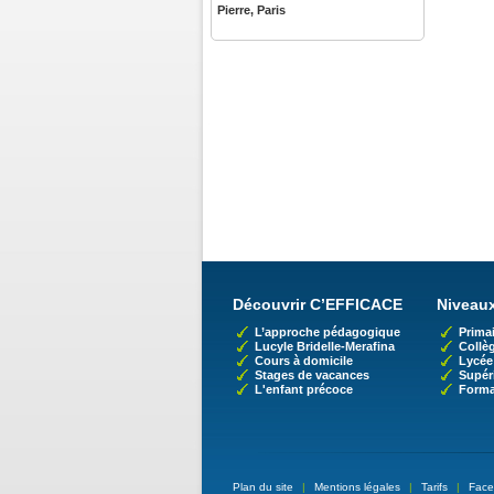
Pierre, Paris
Découvrir C’EFFICACE
Niveaux
L’approche pédagogique
Primai
Lucyle Bridelle-Merafina
Collè
Cours à domicile
Lycée
Stages de vacances
Supér
L'enfant précoce
Forma
Plan du site
|
Mentions légales
|
Tarifs
|
Face