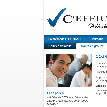
La méthode C’EFFICACE
Primaire
Cours à domicile
Cours en groupe
COUR
Cours « f
mesure po
Prise de p
Ils peuven
général (
Exemple 
Stage axé
Ils en parlent...
langue (t
« À l'aide de C'Efficace, j'ai réussi à
atteindre mes objectifs en un temps
record ! »