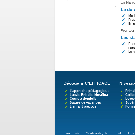
Un bilan 
Le dér
Modu
Prop
En p
Pour tout
Les st
Rass
pers
Le n
Découvrir C’EFFICACE
Niveaux
L’approche pédagogique
Primai
Lucyle Bridelle-Merafina
Collè
Cours à domicile
Lycée
Stages de vacances
Supér
L'enfant précoce
Forma
Plan du site
|
Mentions légales
|
Tarifs
|
Face