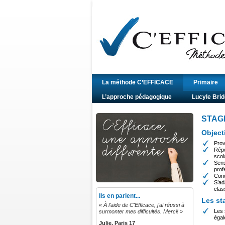
La méthode C’EFFICACE
Primaire
L’approche pédagogique
Lucyle Brid
STAG
Objecti
Prov
Répo
scola
Sens
prof
Cond
S’ad
clas
Ils en parlent...
Les st
« À l'aide de C'Efficace, j'ai réussi à
Les 
surmonter mes difficultés. Merci! »
égal
Julie, Paris 17