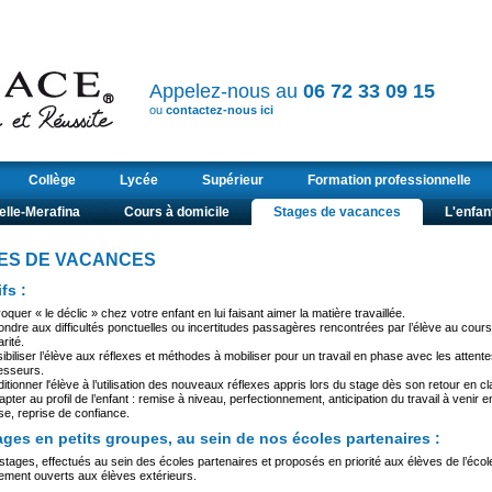
Appelez-nous au
06 72 33 09 15
ou
contactez-nous ici
Collège
Lycée
Supérieur
Formation professionnelle
elle-Merafina
Cours à domicile
Stages de vacances
L'enfan
ES DE VACANCES
fs :
oquer « le déclic » chez votre enfant en lui faisant aimer la matière travaillée.
ndre aux difficultés ponctuelles ou incertitudes passagères rencontrées par l’élève au cour
rité.
ibiliser l’élève aux réflexes et méthodes à mobiliser pour un travail en phase avec les attent
esseurs.
itionner l'élève à l’utilisation des nouveaux réflexes appris lors du stage dès son retour en c
apter au profil de l’enfant : remise à niveau, perfectionnement, anticipation du travail à venir e
se, reprise de confiance.
ages en petits groupes, au sein de nos écoles partenaires :
stages, effectués au sein des écoles partenaires et proposés en priorité aux élèves de l’écol
ement ouverts aux élèves extérieurs.