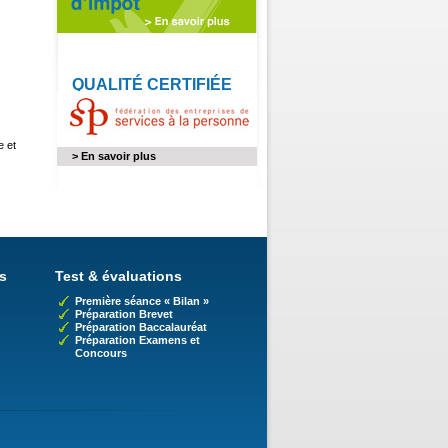
QUALITÉ CERTIFIÉE
e et
> En savoir plus
s
Test & évaluations
Première séance « Bilan »
Préparation Brevet
Préparation Baccalauréat
Préparation Examens et
Concours