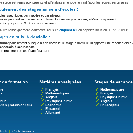
de stage est remis aux parents et à l’établissement de l’enfant (pour les écoles partenaires).
oulement des stages au sein d’écoles :
les spécifiques par matière et par niveau.
osés pendant les vacances scolaires tout au long de l’année, à Paris uniquement.
etits groupes de 3 à 8 élèves maximum.
 autre renseignement, contactez-nous en
cliquant ici
, ou appelez-nous au
06 72 33 09 15
ages en suivi à domicile :
urant pour l'enfant puisque à son domicile, le stage à domicile lui apporte une réponse direct
onnalisée à ses besoins.
ombre d’heures est établi à la carte.
 de formation
Matières enseignées
Stages de vacance
re
Français
Mathématiques
ge
Mathématiques
Français
Anglais
Physique-Chimie
ieur
Physique-Chimie
Anglais
tion professionnelle
Économie
Philosophie
Espagnol
Allemand
book
|
Contactez-nous